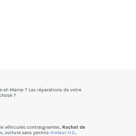
e-et-Marne ? Les réparations de votre
-chose ?
 de véhicules contraignantes,
Rachat de
e
, voiture sans permis
moteur H.S
..